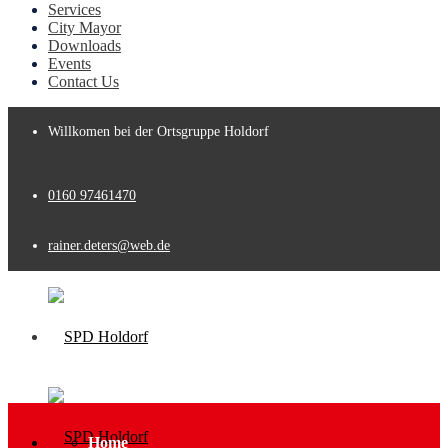
Services
City Mayor
Downloads
Events
Contact Us
Willkomen bei der Ortsgruppe Holdorf
0160 97461470
rainer.deters@web.de
Home