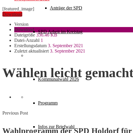
Anträge der SPD
[featured_image]
Download
Version
Download
8
SPD Arbeit im Kreistag
Dateigröße
336.46 KB
Datei-Anzahl
1
Erstellungsdatum
3. September 2021
Zuletzt aktualisiert
3. September 2021
Wahlen
Wählen leicht gemacht 
Kommunalwahl 2026
Programm
Previous Post
Infos zur Briefwahl
Wahlprogramm der SPD Holdorf für