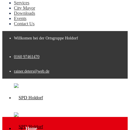
Services
City Mayor
Downloads
Events
Contact Us
Willkomen bei der Ortsgruppe Holdorf
0160 97461470
rainer.deters@web.de
Home